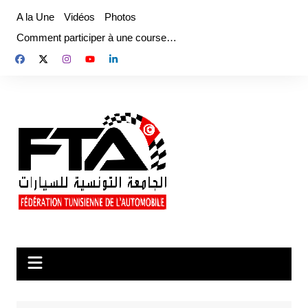
Aller
A la Une
Vidéos
Photos
au
Comment participer à une course…
contenu