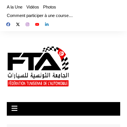
Aller
A la Une
Vidéos
Photos
au
Comment participer à une course…
contenu