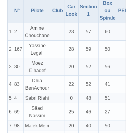
Box
Car
Section
N°
Pilote
Club
ou
PEND
Look
1
Spirale
Amine
1
2
23
57
60
50
Chouchane
Yassine
2
167
28
59
50
50
Legall
Moez
3
30
20
52
56
50
Elhadef
Dhia
4
83
22
52
41
50
BenAchour
5
4
Sabri Riahi
0
48
51
50
Sâad
6
69
25
46
27
50
Nassim
7
98
Malek Mejri
20
40
50
50