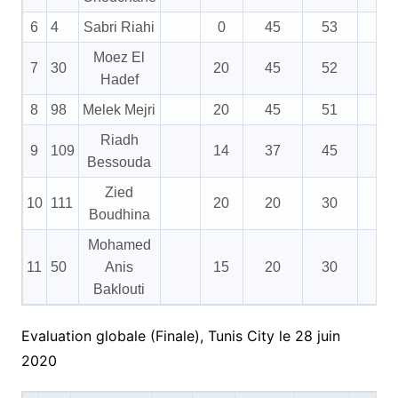
6
4
Sabri Riahi
0
45
53
5
Moez El
7
30
20
45
52
5
Hadef
8
98
Melek Mejri
20
45
51
5
Riadh
9
109
14
37
45
5
Bessouda
Zied
10
111
20
20
30
Boudhina
Mohamed
11
50
Anis
15
20
30
Baklouti
Evaluation globale (Finale), Tunis City le 28 juin
2020