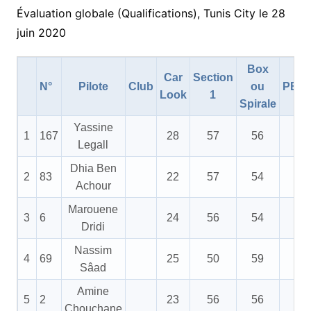
Évaluation globale (Qualifications), Tunis City le 28
juin 2020
Box
Car
Section
N°
Pilote
Club
ou
PEN
Look
1
Spirale
Yassine
1
167
28
57
56
5
Legall
Dhia Ben
2
83
22
57
54
5
Achour
Marouene
3
6
24
56
54
5
Dridi
Nassim
4
69
25
50
59
5
Sâad
Amine
5
2
23
56
56
Chouchane