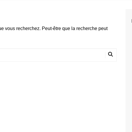
2025
2024
2023
ue vous recherchez. Peut-être que la recherche peut
2022
2021
2020
2019
2018
2017
2016
2015
2014
2013