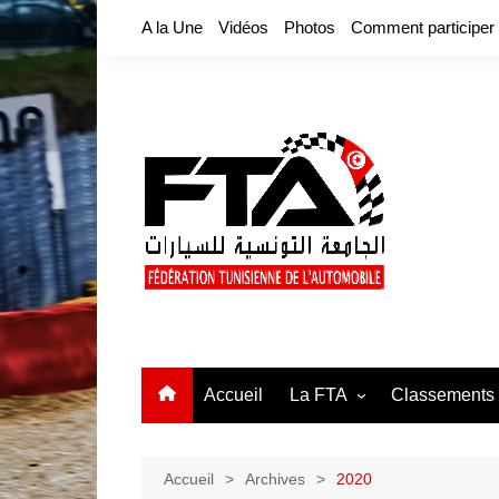
Aller
A la Une
Vidéos
Photos
Comment participer
au
contenu
Accueil
La FTA
Classements
Bureau fédéral
Tunisia Karti
Fiche signalétique
Accueil
Archives
2020