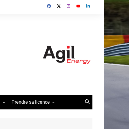
s
Prendre sa licence
édéral 2013-2014
Demande de licence Pilote
2026
édéral 2019-2022
Demande d’affiliation club