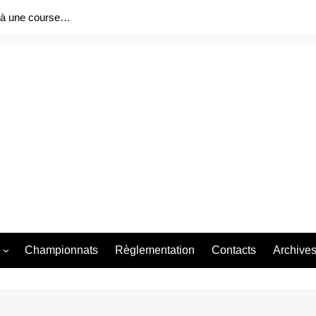
 à une course…
Championnats
Règlementation
Contacts
Archive
ng Series 2026
Bureau f
Bureau f