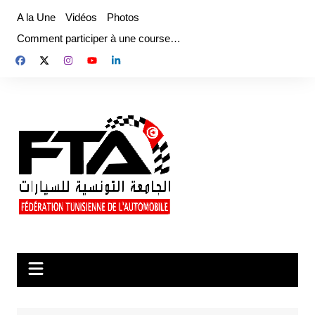
Aller
A la Une
Vidéos
Photos
au
Comment participer à une course…
contenu