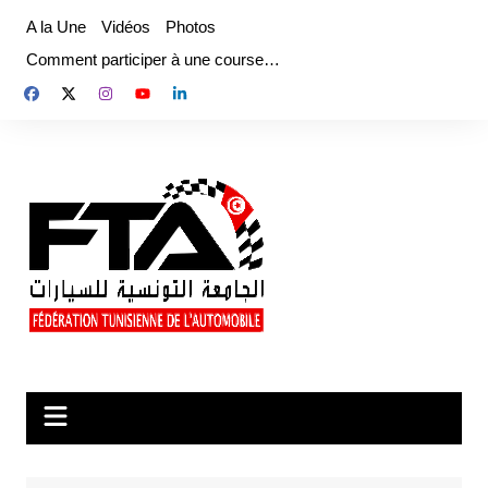
Aller
A la Une
Vidéos
Photos
au
Comment participer à une course…
contenu