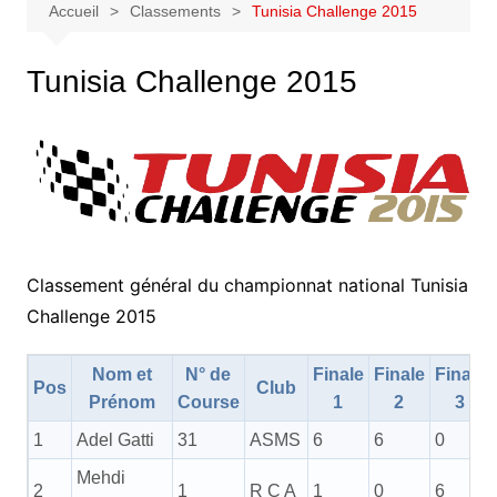
Accueil
Classements
Tunisia Challenge 2015
Tunisia Challenge 2015
Classement général du championnat national Tunisia
Challenge 2015
Nom et
N° de
Finale
Finale
Finale
Pos
Club
Prénom
Course
1
2
3
1
Adel Gatti
31
ASMS
6
6
0
Mehdi
2
1
R C A
1
0
6