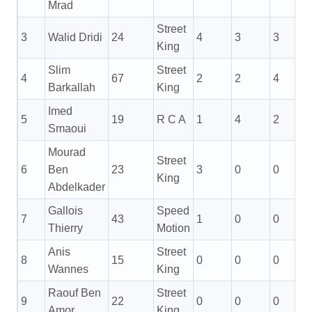
Mrad
Street
3
Walid Dridi
24
4
3
3
King
Slim
Street
4
67
2
2
4
Barkallah
King
Imed
5
19
R C A
1
4
2
Smaoui
Mourad
Street
6
Ben
23
3
0
0
King
Abdelkader
Gallois
Speed
7
43
1
0
0
Thierry
Motion
Anis
Street
8
15
0
0
0
Wannes
King
Raouf Ben
Street
9
22
0
0
0
Amor
King