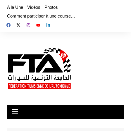
Aller
A la Une
Vidéos
Photos
au
Comment participer à une course…
contenu