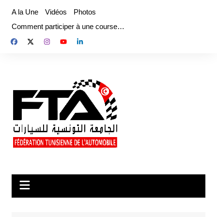
Aller
A la Une
Vidéos
Photos
au
Comment participer à une course…
contenu