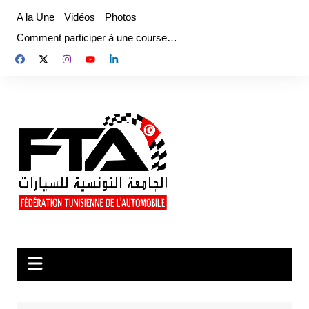
Aller
A la Une
Vidéos
Photos
au
Comment participer à une course…
contenu