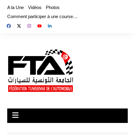
Aller
A la Une
Vidéos
Photos
au
Comment participer à une course…
contenu