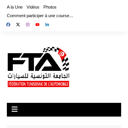
Aller
A la Une
Vidéos
Photos
au
Comment participer à une course…
contenu