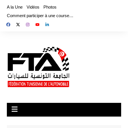
Aller
A la Une
Vidéos
Photos
au
Comment participer à une course…
contenu