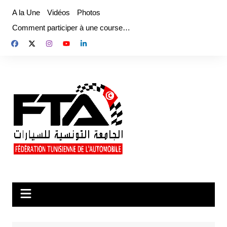
Aller
A la Une
Vidéos
Photos
au
Comment participer à une course…
contenu