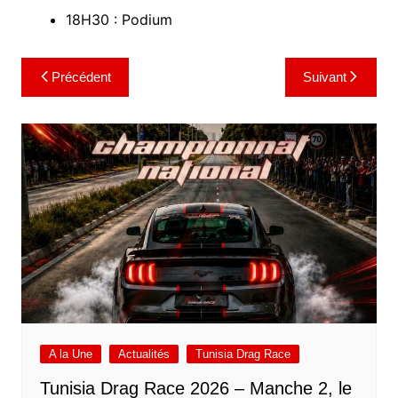
18H30 : Podium
Navigation
Précédent
Suivant
de
l’article
A la Une
Actualités
Tunisia Drag Race
Tunisia Drag Race 2026 – Manche 2, le