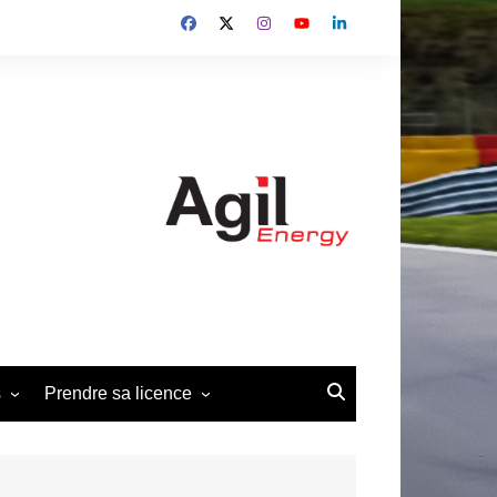
s
Prendre sa licence
édéral 2013-2014
Demande de licence Pilote
2026
édéral 2019-2022
Demande d’affiliation club