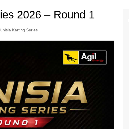
 Championship
2025
ries 2026 – Round 1
2024
2023
unisia Karting Series
2022
2021
2020
2019
2018
2017
2016
2015
2014
2013