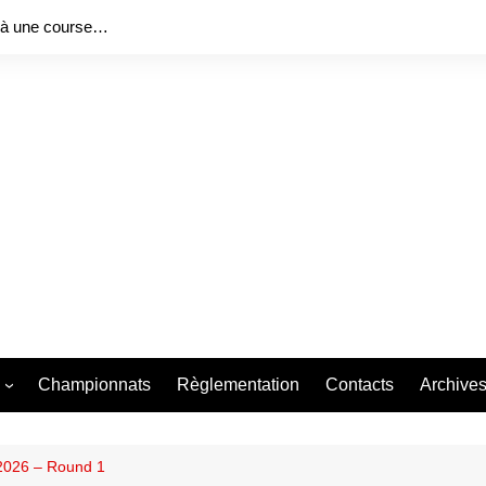
 à une course…
Championnats
Règlementation
Contacts
Archive
ng Series 2026
Bureau f
 Race 2026
Bureau f
 2026 – Round 1