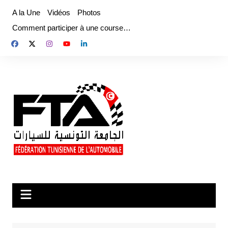
Aller
A la Une
Vidéos
Photos
au
Comment participer à une course…
contenu