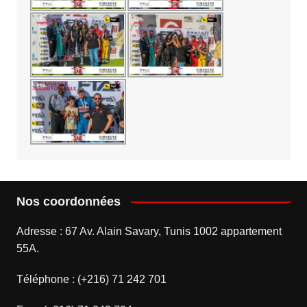
Nos coordonnées
Adresse : 67 Av. Alain Savary, Tunis 1002 appartement
55A.
Téléphone : (+216) 71 242 701