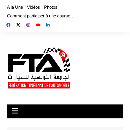
Aller
A la Une
Vidéos
Photos
au
Comment participer à une course…
contenu