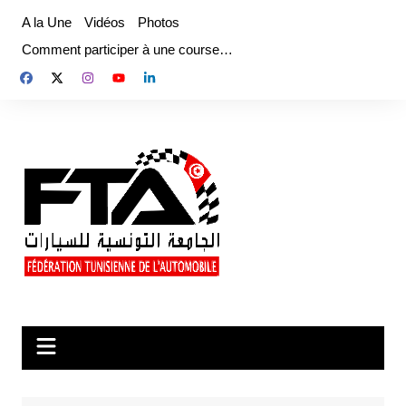
Aller
A la Une
Vidéos
Photos
au
Comment participer à une course…
contenu