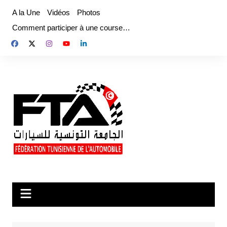
Aller
A la Une
Vidéos
Photos
au
Comment participer à une course…
contenu