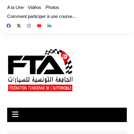
Aller
A la Une
Vidéos
Photos
au
Comment participer à une course…
contenu