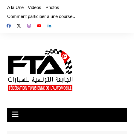
Aller
A la Une
Vidéos
Photos
au
Comment participer à une course…
contenu