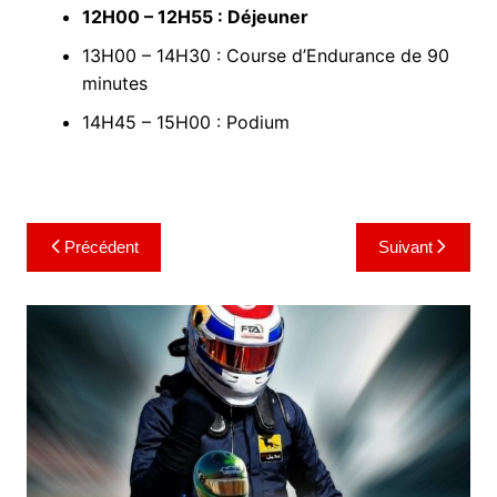
12H00 – 12H55 : Déjeuner
13H00 – 14H30 : Course d’Endurance de 90
minutes
14H45 – 15H00 : Podium
Navigation
Précédent
Suivant
de
l’article