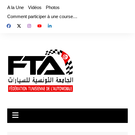
Aller
A la Une
Vidéos
Photos
au
Comment participer à une course…
contenu