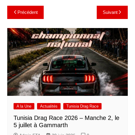
Navigation
Précédent
Suivant
de
l’article
A la Une
Actualités
Tunisia Drag Race
Tunisia Drag Race 2026 – Manche 2, le
5 juillet à Gammarth