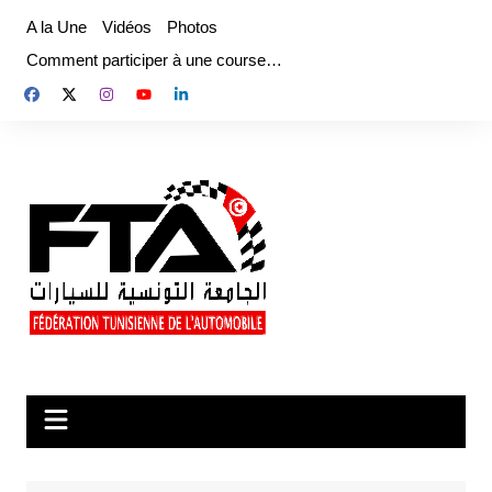
Aller
A la Une
Vidéos
Photos
au
Comment participer à une course…
contenu