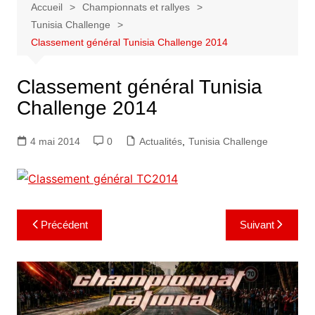
Accueil
Championnats et rallyes
Tunisia Challenge
Classement général Tunisia Challenge 2014
Classement général Tunisia
Challenge 2014
4 mai 2014
0
Actualités
,
Tunisia Challenge
Navigation
Précédent
Suivant
de
l’article