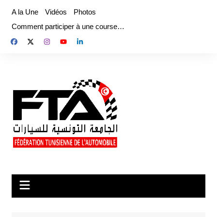
Aller
A la Une
Vidéos
Photos
au
Comment participer à une course…
contenu