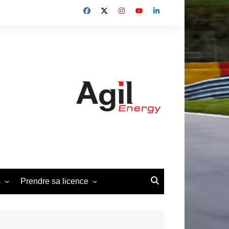
s
Prendre sa licence
édéral 2013-2014
Demande de licence Pilote
2026
édéral 2019-2022
Demande d’affiliation club