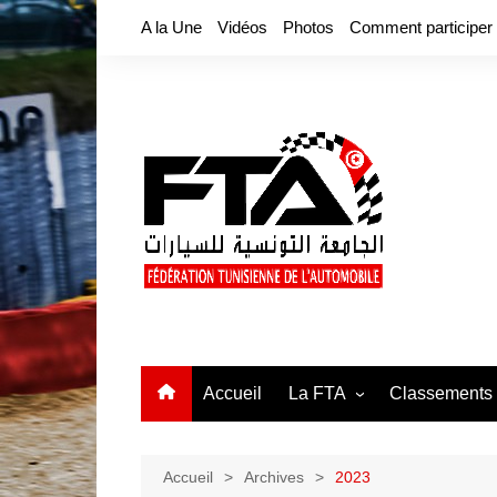
Aller
A la Une
Vidéos
Photos
Comment participer
au
contenu
Accueil
La FTA
Classements
Bureau fédéral
Tunisia Karti
Fiche signalétique
Accueil
Archives
2023