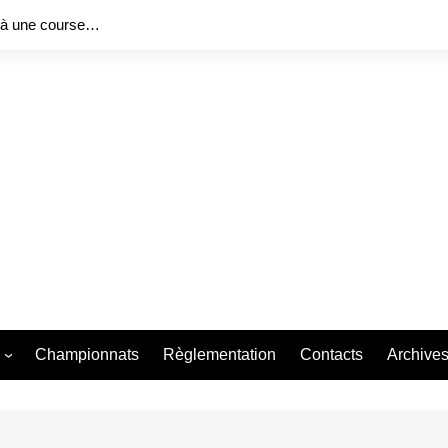
 à une course…
Championnats
Règlementation
Contacts
Archive
ng Series 2026
Bureau f
Bureau f