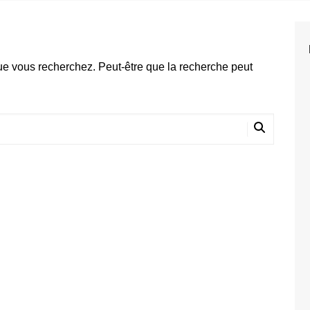
2025
2024
2023
ue vous recherchez. Peut-être que la recherche peut
2022
2021
2020
2019
2018
2017
2016
2015
2014
2013