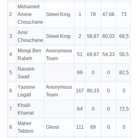
Mohamed
2
Amine
Street King
1
78
47,66
73
Chouchane
Amir
3
Street King
2
56,67
60,33
68,5
Chouchane
Mongi Ben
Anonymous
4
51
69,67
54,33
56,5
Rabeh
Team
Nassim
5
69
0
0
82,5
Saad
Yassine
Anonymous
6
167
80,33
0
0
Legall
Team
Khalil
7
64
0
0
72,5
Kharrat
Maher
8
Ghost
111
69
0
0
Tebbini