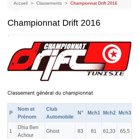
Accueil
Classements
Championnat Drift 2016
Championnat Drift 2016
Classement général du championnat
Nom et
Club
P
N°
Mch1
Mch2
Mch3
M
Prénom
Automobile
Dhia Ben
1
Ghost
83
81
61,33
65,5
Achour