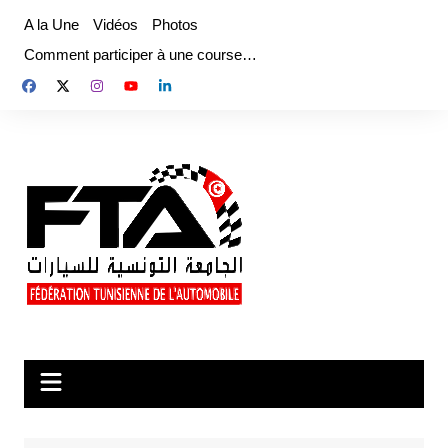
Aller
A la Une
Vidéos
Photos
au
Comment participer à une course…
contenu