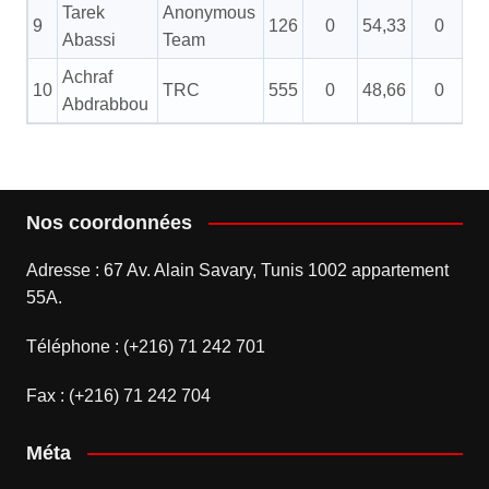
Tarek
Anonymous
9
126
0
54,33
0
Abassi
Team
Achraf
10
TRC
555
0
48,66
0
Abdrabbou
Nos coordonnées
Adresse : 67 Av. Alain Savary, Tunis 1002 appartement
55A.
Téléphone : (+216) 71 242 701
Fax : (+216) 71 242 704
Méta