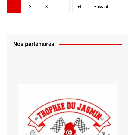
Pagination
1
2
3
…
54
Suivant
des
publications
Nos partenaires