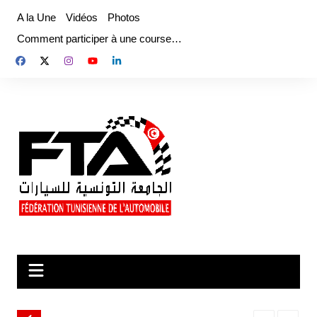
Aller
A la Une
Vidéos
Photos
au
Comment participer à une course…
contenu
n 2026
Tunisie Karting Series 2026 – Round 2,
Tunisia Drag 