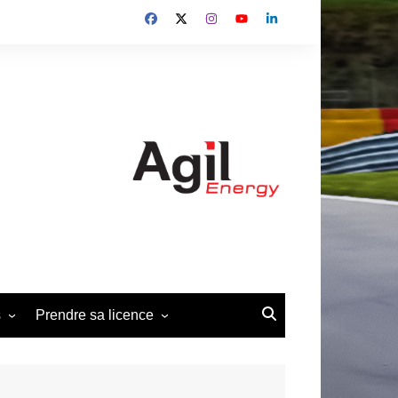
s
Prendre sa licence
édéral 2013-2014
Demande de licence Pilote
2026
édéral 2019-2022
Demande d’affiliation club