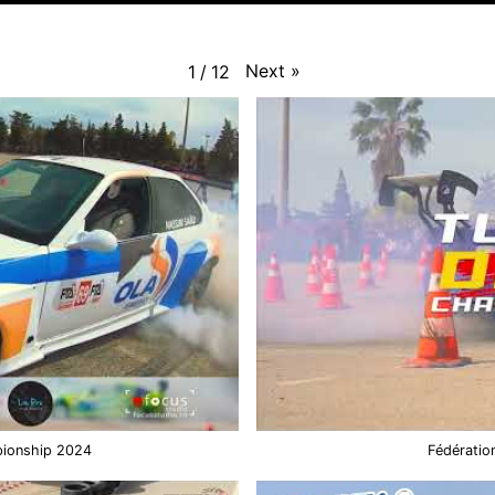
Next
»
1
/
12
pionship 2024
Fédératio