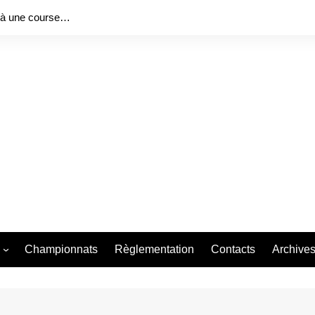
 à une course…
Championnats
Règlementation
Contacts
Archive
ng Series 2026
Bureau f
 Race 2026
Bureau f