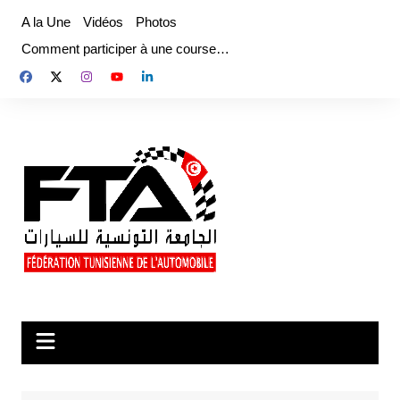
Aller
A la Une
Vidéos
Photos
au
Comment participer à une course…
contenu