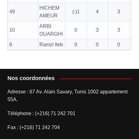
HICHEM
49
(-)1
4
3
AMEUR
ARBI
10
0
3
3
OUARGHI
8
Ramzi Iteb
0
0
0
Nos coordonnées
Adresse : 67 Av. Alain Savary, Tunis 1002 appartement
55A.
Téléphone : (+216) 71 242 701
Fax : (+216) 71 242 704