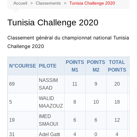
Accueil
Classements
Tunisia Challenge 2020
Tunisia Challenge 2020
Classement général du championnat national Tunisia
Challenge 2020
POINTS
POINTS
TOTAL
N°COURSE
PILOTE
CL
M1
M2
POINTS
NASSIM
69
11
9
20
SAAD
WALID
5
8
10
18
MAAZOUZ
IMED
19
6
6
12
SMAOUI
31
Adel Gatti
4
0
4