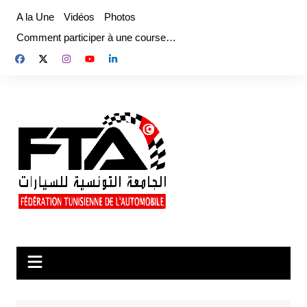
Aller
A la Une
Vidéos
Photos
au
Comment participer à une course…
contenu