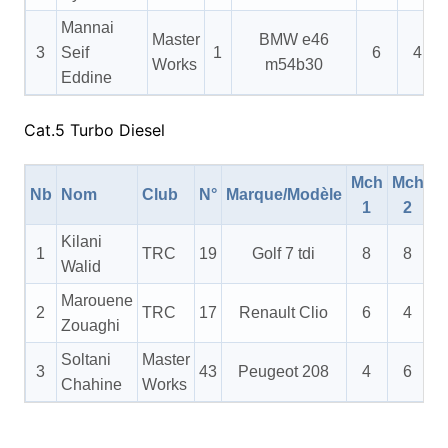
Mannai
Master
BMW e46
3
Seif
1
6
4
Works
m54b30
Eddine
Cat.5 Turbo Diesel
Mch
Mch
M
Nb
Nom
Club
N°
Marque/Modèle
1
2
Kilani
1
TRC
19
Golf 7 tdi
8
8
Walid
Marouene
2
TRC
17
Renault Clio
6
4
Zouaghi
Soltani
Master
3
43
Peugeot 208
4
6
Chahine
Works