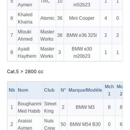
5
TRC
10
1
1
Aymen
m52b23
Khaled
6
Atomic
36
Mini Cooper
4
0
Khairia
Mlouki
Master
7
38
BMW e36 325i
2
2
Ahmed
Works
Ayadi
Master
BMW e30
8
3
1
1
Haythem
Works
m20b23
Cat.5 > 2800 cc
Mch
Mch
Nb
Nom
Club
N°
Marque/Modèle
1
2
Boughanmi
Street
1
2
BMW M3
8
8
Med Habib
King
Araissi
Nuts
2
50
BMW M54 B30
0
6
Aymen
Crew