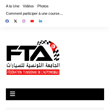
Aller
A la Une
Vidéos
Photos
au
Comment participer à une course…
contenu