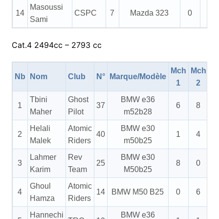
Masoussi
14
CSPC
7
Mazda 323
0
0
Sami
Cat.4 2494cc – 2793 cc
Mch
Mch
M
Nb
Nom
Club
N°
Marque/Modèle
1
2
Tbini
Ghost
BMW e36
1
37
6
8
Maher
Pilot
m52b28
Helali
Atomic
BMW e30
2
40
1
4
Malek
Riders
m50b25
Lahmer
Rev
BMW e30
3
25
8
0
Karim
Team
M50b25
Ghoul
Atomic
4
14
BMW M50 B25
0
6
Hamza
Riders
Hannechi
BMW e36