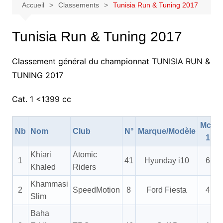
Accueil
Classements
Tunisia Run & Tuning 2017
Tunisia Run & Tuning 2017
Classement général du championnat TUNISIA RUN &
TUNING 2017
Cat. 1 <1399 cc
Mch
Nb
Nom
Club
N°
Marque/Modèle
1
Khiari
Atomic
1
41
Hyunday i10
6
Khaled
Riders
Khammasi
2
SpeedMotion
8
Ford Fiesta
4
Slim
Baha