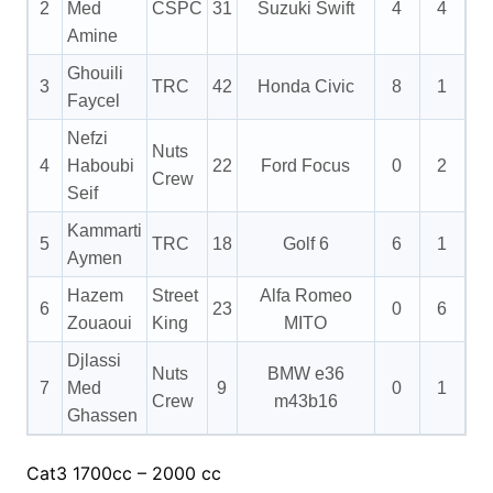
2
Med
CSPC
31
Suzuki Swift
4
4
4
Amine
Ghouili
3
TRC
42
Honda Civic
8
1
0
Faycel
Nefzi
Nuts
4
Haboubi
22
Ford Focus
0
2
6
Crew
Seif
Kammarti
5
TRC
18
Golf 6
6
1
0
Aymen
Hazem
Street
Alfa Romeo
6
23
0
6
0
Zouaoui
King
MITO
Djlassi
Nuts
BMW e36
7
Med
9
0
1
0
Crew
m43b16
Ghassen
Cat3 1700cc – 2000 cc