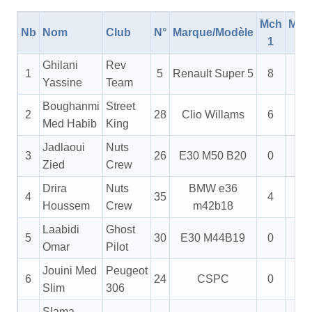
Mch
Mch
Nb
Nom
Club
N°
Marque/Modèle
1
2
Ghilani
Rev
1
5
Renault Super 5
8
8
Yassine
Team
Boughanmi
Street
2
28
Clio Willams
6
6
Med Habib
King
Jadlaoui
Nuts
3
26
E30 M50 B20
0
1
Zied
Crew
Drira
Nuts
BMW e36
4
35
4
4
Houssem
Crew
m42b18
Laabidi
Ghost
5
30
E30 M44B19
0
1
Omar
Pilot
Jouini Med
Peugeot
6
24
CSPC
0
1
Slim
306
Slama