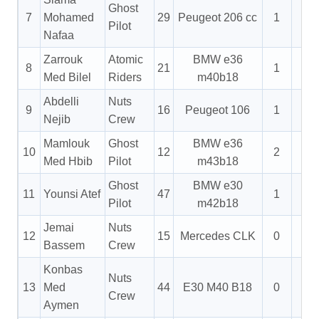
Ghost
7
Mohamed
29
Peugeot 206 cc
1
2
Pilot
Nafaa
Zarrouk
Atomic
BMW e36
8
21
1
1
Med Bilel
Riders
m40b18
Abdelli
Nuts
9
16
Peugeot 106
1
1
Nejib
Crew
Mamlouk
Ghost
BMW e36
10
12
2
0
Med Hbib
Pilot
m43b18
Ghost
BMW e30
11
Younsi Atef
47
1
0
Pilot
m42b18
Jemai
Nuts
12
15
Mercedes CLK
0
1
Bassem
Crew
Konbas
Nuts
13
Med
44
E30 M40 B18
0
1
Crew
Aymen