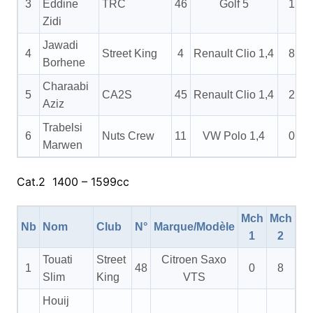
3
Eddine
TRC
46
Golf 5
1
Zidi
Jawadi
4
Street King
4
Renault Clio 1,4
8
Borhene
Charaabi
5
CA2S
45
Renault Clio 1,4
2
Aziz
Trabelsi
6
Nuts Crew
11
VW Polo 1,4
0
Marwen
Cat.2 1400 – 1599cc
Mch
Mch
M
Nb
Nom
Club
N°
Marque/Modèle
1
2
3
Touati
Street
Citroen Saxo
1
48
0
8
8
Slim
King
VTS
Houij