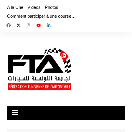
Aller
A la Une
Vidéos
Photos
au
Comment participer à une course…
contenu