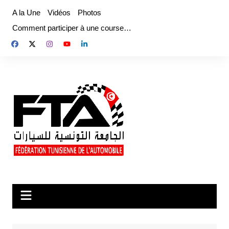
Aller
A la Une
Vidéos
Photos
au
Comment participer à une course…
contenu