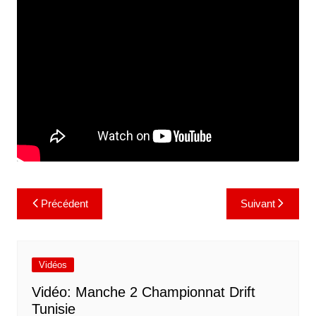
Navigation
Précédent
Suivant
de
l’article
Vidéos
Vidéo: Manche 2 Championnat Drift
Tunisie