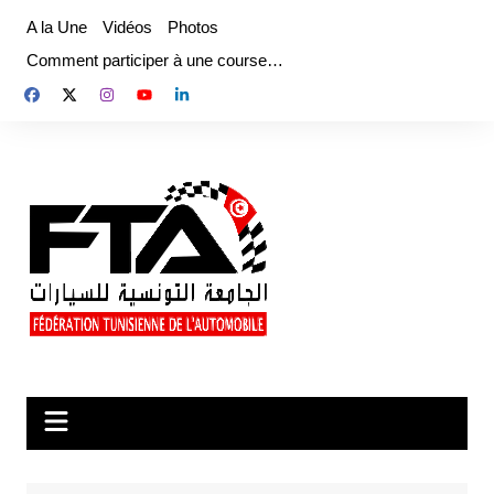
Aller
A la Une
Vidéos
Photos
au
Comment participer à une course…
contenu