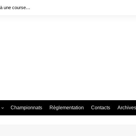
 à une course…
Championnats
Règlementation
Contacts
Archive
ng Series 2026
Bureau f
 Race 2026
Bureau f