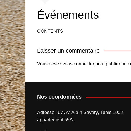
Mentions légales
Tunisia Drift
2026
Événements
Liste des clubs affiliés
Documents à télécharger
CONTENTS
Laisser un commentaire
Vous devez
vous connecter
pour publier un 
Nos coordonnées
Adresse : 67 Av. Alain Savary, Tunis 1002
appartement 55A.