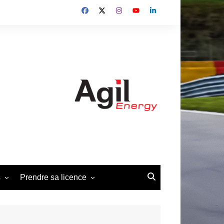
s
Prendre sa licence
édéral 2013-2014
Demande de licence Pilote
2026
édéral 2019-2022
Demande d’affiliation club