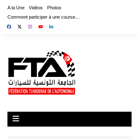
Aller
A la Une
Vidéos
Photos
au
Comment participer à une course…
contenu