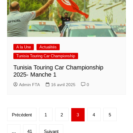
A la Une
Actualités
Tunisia Touring Car Championship
Tunisia Touring Car Championship
2025- Manche 1
Admin FTA
16 avril 2025
0
Pagination
Précédent
1
2
3
4
5
des
publications
…
41
Suivant