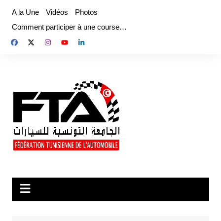
Aller
A la Une
Vidéos
Photos
au
Comment participer à une course…
contenu