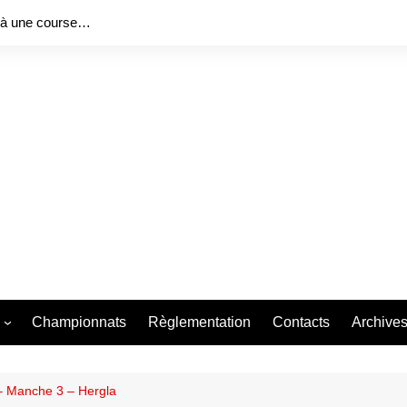
 à une course…
Championnats
Règlementation
Contacts
Archive
ng Series 2026
Bureau f
Bureau f
 – Manche 3 – Hergla