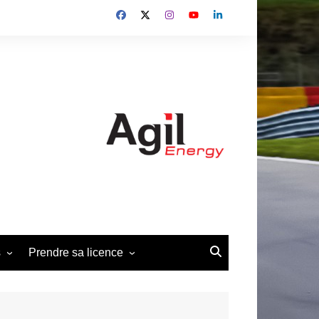
s
Prendre sa licence
édéral 2013-2014
Demande de licence Pilote
2026
édéral 2019-2022
Demande d’affiliation club