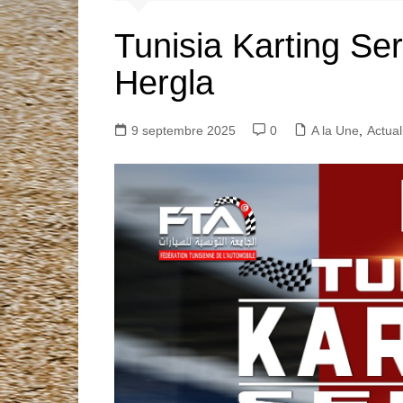
Mentions légales
Tunisia Karting Se
Liste des clubs affiliés
Hergla
Documents à télécharger
9 septembre 2025
0
A la Une
,
Actual
Argus Automobile