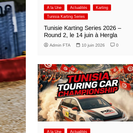
A la Une
Actualités
Karting
Tunisia Karting Series
Tunisie Karting Series 2026 –
Round 2, le 14 juin à Hergla
Admin FTA
10 juin 2026
0
A la Une
Actualités