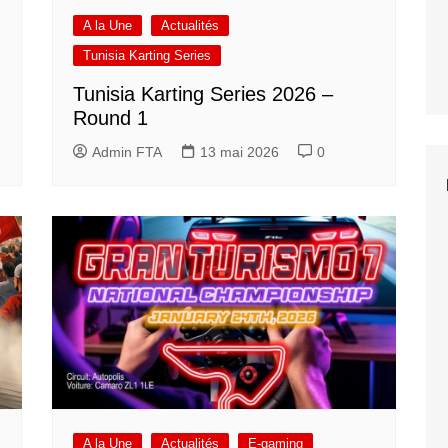
A la Une
Actualités
Tunisia Karting Series
Tunisia Karting Series 2026 –
Round 1
Admin FTA
13 mai 2026
0
A la Une
Actualités
E-gaming