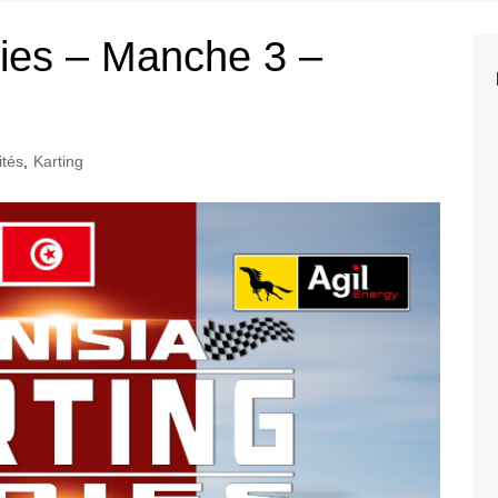
2025
ries – Manche 3 –
2024
2023
2022
ités
,
Karting
2021
2020
2019
2018
2017
2016
2015
2014
2013