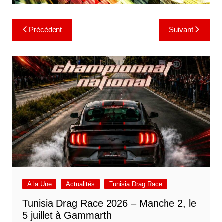
Navigation
Précédent
Suivant
de
l’article
A la Une
Actualités
Tunisia Drag Race
Tunisia Drag Race 2026 – Manche 2, le
5 juillet à Gammarth