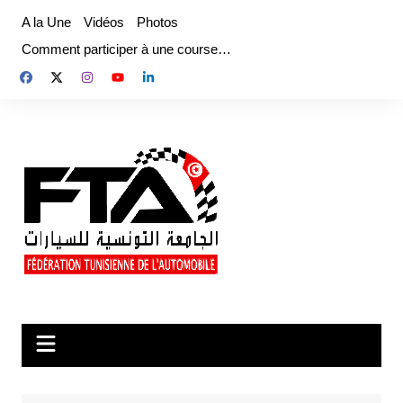
Aller
A la Une
Vidéos
Photos
au
Comment participer à une course…
contenu