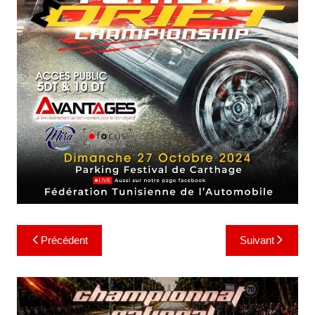
Navigation
Précédent
Suivant
de
l’article