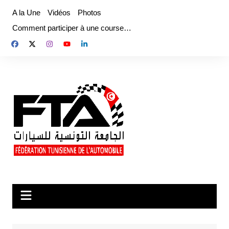
Aller
A la Une
Vidéos
Photos
au
Comment participer à une course…
contenu