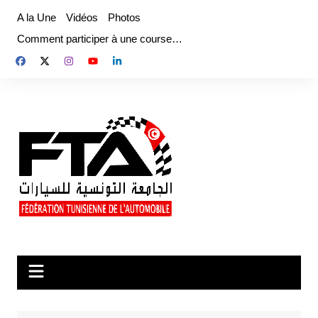
Aller
A la Une
Vidéos
Photos
au
Comment participer à une course…
contenu