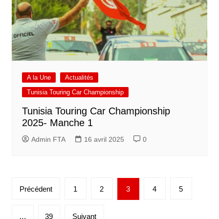
A la Une
Actualités
Tunisia Touring Car Championship
Tunisia Touring Car Championship
2025- Manche 1
Admin FTA
16 avril 2025
0
Pagination
Précédent
1
2
3
4
5
des
publications
…
39
Suivant