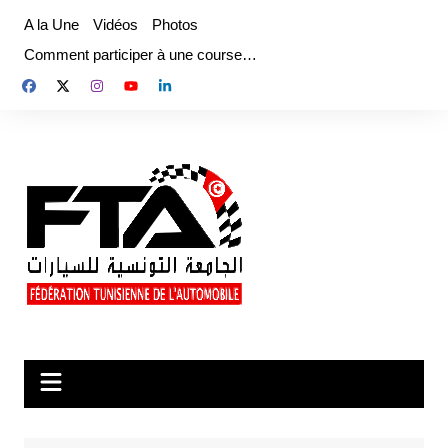
Aller
A la Une
Vidéos
Photos
au
Comment participer à une course…
contenu